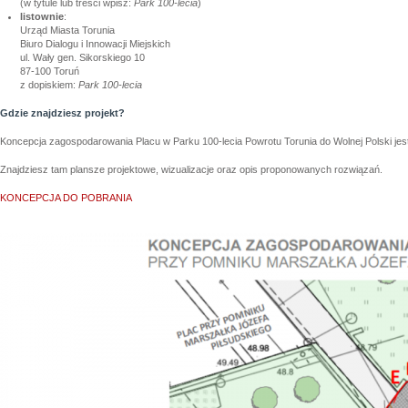
(w tytule lub treści wpisz:
Park
100-lecia
)
listownie
:
Urząd Miasta Torunia
Biuro Dialogu i Innowacji Miejskich
ul. Wały gen. Sikorskiego 10
87‑100 Toruń
z dopiskiem:
Park 100-lecia
Gdzie znajdziesz projekt?
Koncepcja zagospodarowania Placu w Parku 100-lecia Powrotu Torunia do Wolnej Polski jest
Znajdziesz tam plansze projektowe, wizualizacje oraz opis proponowanych rozwiązań.
KONCEPCJA DO POBRANIA