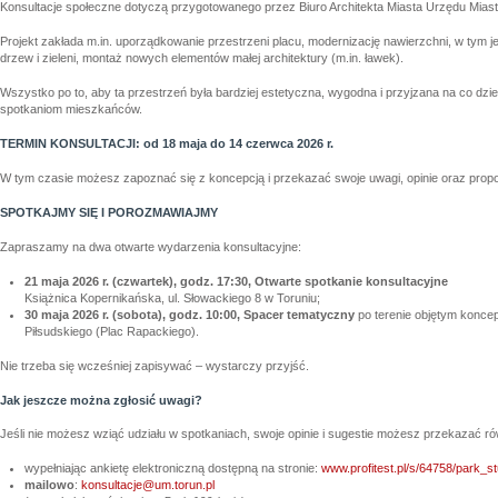
Konsultacje społeczne dotyczą przygotowanego przez Biuro Architekta Miasta Urzędu Miast
Projekt zakłada m.in. uporządkowanie przestrzeni placu, modernizację nawierzchni, w tym
drzew i zieleni, montaż nowych elementów małej architektury (m.in. ławek).
Wszystko po to, aby ta przestrzeń była bardziej estetyczna, wygodna i przyjzana na co dzi
spotkaniom mieszkańców.
TERMIN KONSULTACJI: od 18 maja do 14 czerwca 2026 r.
W tym czasie możesz zapoznać się z koncepcją i przekazać swoje uwagi, opinie oraz prop
SPOTKAJMY SIĘ I POROZMAWIAJMY
Zapraszamy na dwa otwarte wydarzenia konsultacyjne:
21 maja 2026 r. (czwartek), godz. 17:30, Otwarte spotkanie konsultacyjne
Książnica Kopernikańska, ul. Słowackiego 8 w Toruniu;
30 maja 2026 r. (sobota), godz. 10:00, Spacer tematyczny
po terenie objętym koncep
Piłsudskiego (Plac Rapackiego).
Nie trzeba się wcześniej zapisywać – wystarczy przyjść.
Jak jeszcze można zgłosić uwagi?
Jeśli nie możesz wziąć udziału w spotkaniach, swoje opinie i sugestie możesz przekazać ró
wypełniając ankietę elektroniczną dostępną na stronie:
www.profitest.pl/s/64758/park_st
mailowo
:
konsultacje@um.torun.pl