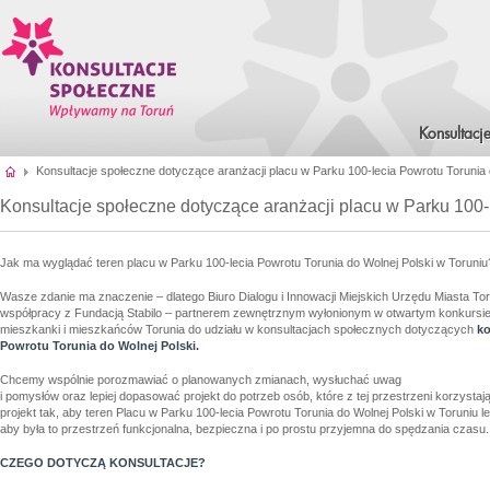
Konsultacj
Konsultacje społeczne dotyczące aranżacji placu w Parku 100-lecia Powrotu Torunia 
Konsultacje społeczne dotyczące aranżacji placu w Parku 100-
Jak ma wyglądać teren placu w Parku 100-lecia Powrotu Torunia do Wolnej Polski w Toruni
Wasze zdanie ma znaczenie – dlatego Biuro Dialogu i Innowacji Miejskich Urzędu Miasta Toru
współpracy z Fundacją Stabilo – partnerem zewnętrznym wyłonionym w otwartym konkursie 
mieszkanki i mieszkańców Torunia do udziału w konsultacjach społecznych dotyczących
ko
Powrotu Torunia do Wolnej Polski.
Chcemy wspólnie porozmawiać o planowanych zmianach, wysłuchać uwag
i pomysłów oraz lepiej dopasować projekt do potrzeb osób, które z tej przestrzeni korzyst
projekt tak, aby teren Placu w Parku 100-lecia Powrotu Torunia do Wolnej Polski w Toruni
aby była to przestrzeń funkcjonalna, bezpieczna i po prostu przyjemna do spędzania czasu.
CZEGO DOTYCZĄ KONSULTACJE?