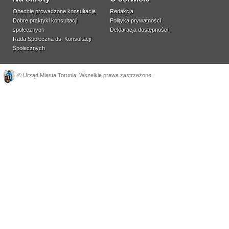
Obecnie prowadzone konsultacje
Redakcja
Dobre praktyki konsultacji
Polityka prywatności
społecznych
Deklaracja dostępności
Rada Społeczna ds. Konsultacji
Społecznych
©
Urząd Miasta Torunia
, Wszelkie prawa zastrzeżone.