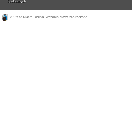
Społecznych
©
Urząd Miasta Torunia
, Wszelkie prawa zastrzeżone.