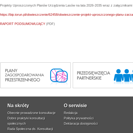
Projekty Uproszczonych Planów Urządzenia Lasów na lata 2026-2035 wraz z załącznikami
https://bip.torun.pl/obwieszczenie/62458/obwieszczenie-projekt-uproszczonego-planu-zarz
RAPORT PODSUMOWUJĄCY
(PDF)
Na skróty
O serwisie
Obecnie prowadzone konsultacje
Redakcja
Dobre praktyki konsultacji
Polityka prywatności
społecznych
Deklaracja dostępności
Rada Społeczna ds. Konsultacji