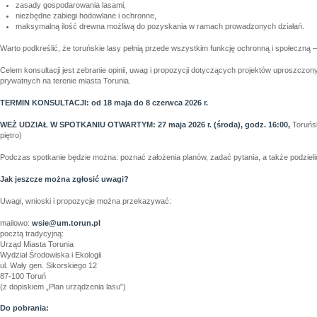
zasady gospodarowania lasami,
niezbędne zabiegi hodowlane i ochronne,
maksymalną ilość drewna możliwą do pozyskania w ramach prowadzonych działań.
Warto podkreślić, że toruńskie lasy pełnią przede wszystkim funkcję ochronną i społeczną
Celem konsultacji jest zebranie opinii, uwag i propozycji dotyczących projektów uproszczo
prywatnych na terenie miasta Torunia.
TERMIN KONSULTACJI: od 18 maja do 8 czerwca 2026 r.
WEŻ UDZIAŁ W SPOTKANIU OTWARTYM: 27 maja 2026 r. (środa), godz. 16:00,
Toruńsk
piętro)
Podczas spotkanie będzie można: poznać założenia planów, zadać pytania, a także podzieli
Jak jeszcze można zgłosić uwagi?
Uwagi, wnioski i propozycje można przekazywać:
mailowo:
wsie@um.torun.pl
pocztą tradycyjną:
Urząd Miasta Torunia
Wydział Środowiska i Ekologii
ul. Wały gen. Sikorskiego 12
87-100 Toruń
(z dopiskiem „Plan urządzenia lasu”)
Do pobrania: