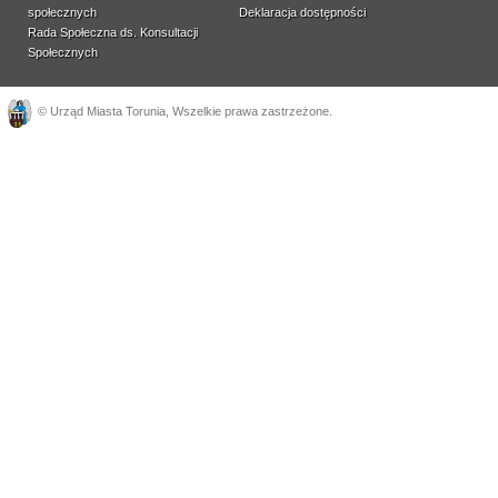
społecznych
Deklaracja dostępności
Rada Społeczna ds. Konsultacji
Społecznych
©
Urząd Miasta Torunia
, Wszelkie prawa zastrzeżone.