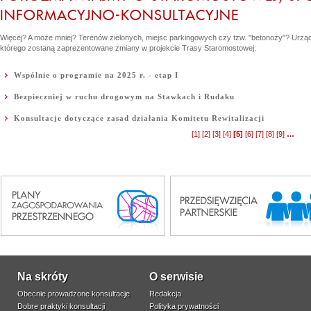
INFORMACYJNO-KONSULTACYJNE
Więcej? A może mniej? Terenów zielonych, miejsc parkingowych czy tzw. "betonozy"? Urząd
którego zostaną zaprezentowane zmiany w projekcie Trasy Staromostowej.
Wspólnie o programie na 2025 r. - etap I
Bezpieczniej w ruchu drogowym na Stawkach i Rudaku
Konsultacje dotyczące zasad działania Komitetu Rewitalizacji
[
1
]
[
2
]
[
3
]
[
4
]
[
5
]
[
6
]
[
7
]
[
8
]
[
9
]
…
Na skróty
O serwisie
Obecnie prowadzone konsultacje
Redakcja
Dobre praktyki konsultacji
Polityka prywatności