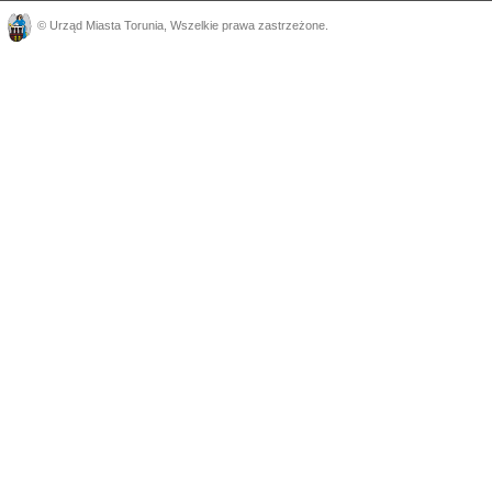
©
Urząd Miasta Torunia
, Wszelkie prawa zastrzeżone.