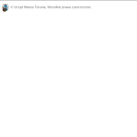
©
Urząd Miasta Torunia
, Wszelkie prawa zastrzeżone.