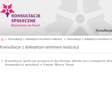
Konsultacj
Konsultacje z dokładnym terminem realizacji
Konsultacje z dokładnym terminem rea
Konsultacje z dokładnym terminem realizacji
Konsultacje społeczne propozycji docelowego układu sieci transportu zb
(komunikacji miejskiej) w Gminie Miasta Toruń