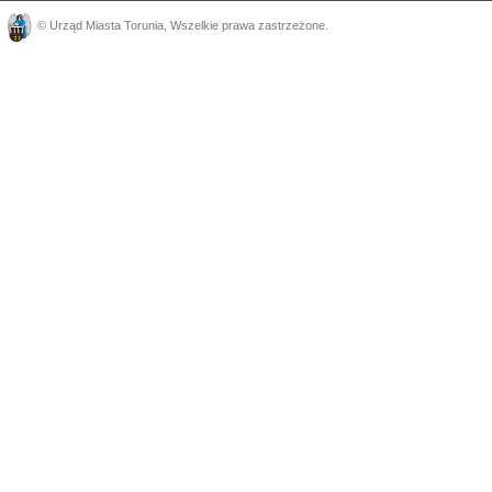
©
Urząd Miasta Torunia
, Wszelkie prawa zastrzeżone.