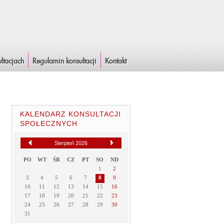
ltacjach
Regulamin konsultacji
Kontakt
KALENDARZ KONSULTACJI
SPOŁECZNYCH
Sierpień 2026
[
Następny miesiąc
]
PO
WT
ŚR
CZ
PT
SO
ND
1
2
3
4
5
6
7
8
9
10
11
12
13
14
15
16
17
18
19
20
21
22
23
24
25
26
27
28
29
30
31