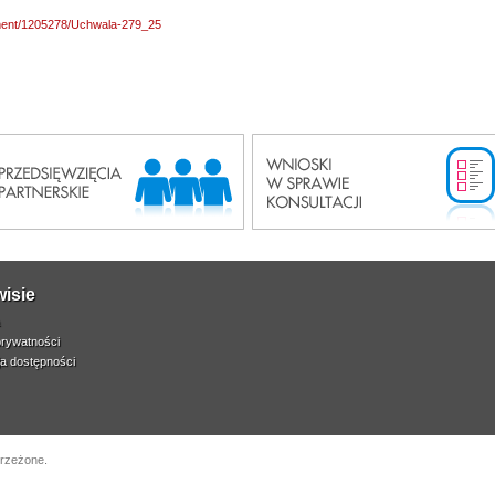
ument/1205278/Uchwala-279_25
wisie
prywatności
ja dostępności
trzeżone.