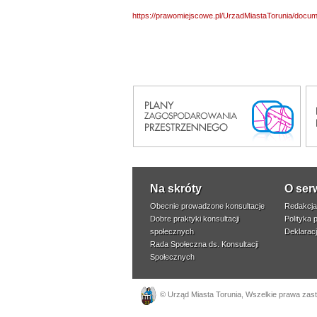
https://prawomiejscowe.pl/UrzadMiastaTorunia/doc
Na skróty
O ser
Obecnie prowadzone konsultacje
Redakcja
Dobre praktyki konsultacji
Polityka 
społecznych
Deklarac
Rada Społeczna ds. Konsultacji
Społecznych
©
Urząd Miasta Torunia
, Wszelkie prawa zas