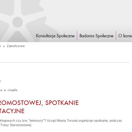
Konsultacje Społeczne
Badania Społeczne
O konsu
i
Zakończone
p
a w ciepło
ROMOSTOWEJ, SPOTKANIE
TACYJNE
kingowych czy tzw. "betonozy"? Urząd Miasta Torunia organizuje spotkanie, podczas
 Trasy Staromostowej.