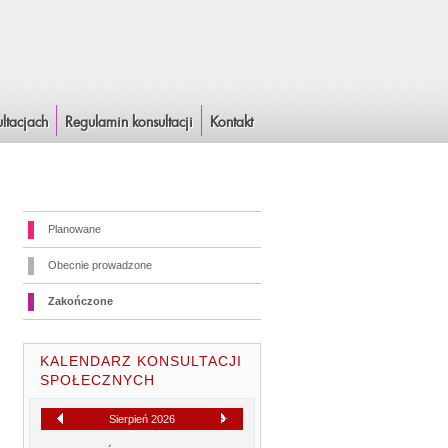
ltacjach
Regulamin konsultacji
Kontakt
Planowane
Obecnie prowadzone
Zakończone
KALENDARZ KONSULTACJI
SPOŁECZNYCH
Sierpień 2026
[
Następny miesiąc
]