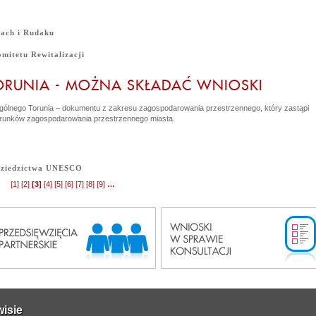
kach i Rudaku
mitetu Rewitalizacji
ORUNIA - MOŻNA SKŁADAĆ WNIOSKI
ogólnego Torunia – dokumentu z zakresu zagospodarowania przestrzennego, który zastąpi
erunków zagospodarowania przestrzennego miasta.
Dziedzictwa UNESCO
[
1
]
[
2
]
[
3
]
[
4
]
[
5
]
[
6
]
[
7
]
[
8
]
[
9
]
…
wisie