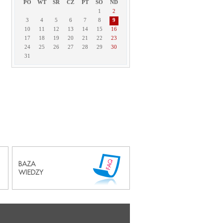
PO
WT
ŚR
CZ
PT
SO
ND
1
2
3
4
5
6
7
8
9
10
11
12
13
14
15
16
17
18
19
20
21
22
23
24
25
26
27
28
29
30
31