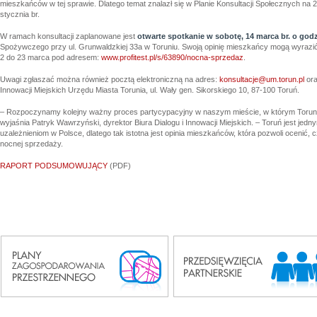
mieszkańców w tej sprawie. Dlatego temat znalazł się w Planie Konsultacji Społecznych na 20
stycznia br.
W ramach konsultacji zaplanowane jest
otwarte spotkanie w sobotę, 14 marca br. o god
Spożywczego przy ul. Grunwaldzkiej 33a w Toruniu. Swoją opinię mieszkańcy mogą wyrazić
2 do 23 marca pod adresem:
www.profitest.pl/s/63890/nocna-sprzedaz
.
Uwagi zgłaszać można również pocztą elektroniczną na adres:
konsultacje@um.torun.pl
ora
Innowacji Miejskich Urzędu Miasta Torunia, ul. Wały gen. Sikorskiego 10, 87-100 Toruń.
– Rozpoczynamy kolejny ważny proces partycypacyjny w naszym mieście, w którym Toruni
wyjaśnia Patryk Wawrzyński, dyrektor Biura Dialogu i Innowacji Miejskich. – Toruń jest jedny
uzależnieniom w Polsce, dlatego tak istotna jest opinia mieszkańców, która pozwoli ocenić, 
nocnej sprzedaży.
RAPORT PODSUMOWUJĄCY
(PDF)