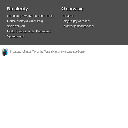
Na skróty
O serwisie
Obecnie prowadzone konsultacje
Redakcja
Dobre praktyki konsultacji
Polityka prywatności
społecznych
Deklaracja dostępności
Rada Społeczna ds. Konsultacji
Społecznych
©
Urząd Miasta Torunia
, Wszelkie prawa zastrzeżone.