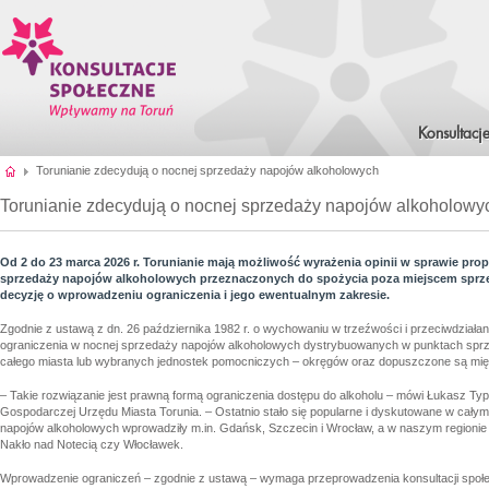
Konsultacj
Torunianie zdecydują o nocnej sprzedaży napojów alkoholowych
Torunianie zdecydują o nocnej sprzedaży napojów alkoholowy
Od 2 do 23 marca 2026 r. Torunianie mają możliwość wyrażenia opinii w sprawie pr
sprzedaży napojów alkoholowych przeznaczonych do spożycia poza miejscem sprz
decyzję o wprowadzeniu ograniczenia i jego ewentualnym zakresie.
Zgodnie z ustawą z dn. 26 października 1982 r. o wychowaniu w trzeźwości i przeciwdziałan
ograniczenia w nocnej sprzedaży napojów alkoholowych dystrybuowanych w punktach sprz
całego miasta lub wybranych jednostek pomocniczych – okręgów oraz dopuszczone są międ
– Takie rozwiązanie jest prawną formą ograniczenia dostępu do alkoholu – mówi Łukasz Type
Gospodarczej Urzędu Miasta Torunia. – Ostatnio stało się popularne i dyskutowane w cały
napojów alkoholowych wprowadziły m.in. Gdańsk, Szczecin i Wrocław, a w naszym regioni
Nakło nad Notecią czy Włocławek.
Wprowadzenie ograniczeń – zgodnie z ustawą – wymaga przeprowadzenia konsultacji społe